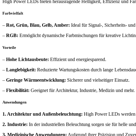
High Power LEDs bieten herausragende Helligkeit, Effizienz und Farb
Farbvielfalt
–
Rot, Grün, Blau, Gelb, Amber:
Ideal für Signal-, Sicherheits- un
–
RGB:
Ermöglicht dynamische Farbmischungen für kreative Lichtins
Vorteile
–
Hohe Lichtausbeute:
Effizient und energiesparend.
–
Langlebigkeit:
Reduzierte Wartungskosten durch lange Lebensdaue
–
Geringe Wärmeentwicklung:
Sicherer und vielseitiger Einsatz.
–
Flexibilität:
Geeignet für Architektur, Industrie, Medizin und mehr.
Anwendungen
1. Architektur und Außenbeleuchtung:
High Power LEDs werden in 
2. Industrie:
In der industriellen Beleuchtung sorgen sie für helle u
3. Medizinische Anwendungen:
Aufgrund ihrer Präzision und Zuver