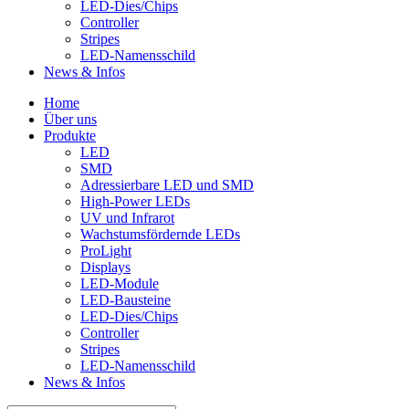
LED-Dies/Chips
Controller
Stripes
LED-Namensschild
News & Infos
Home
Über uns
Produkte
LED
SMD
Adressierbare LED und SMD
High-Power LEDs
UV und Infrarot
Wachstumsfördernde LEDs
ProLight
Displays
LED-Module
LED-Bausteine
LED-Dies/Chips
Controller
Stripes
LED-Namensschild
News & Infos